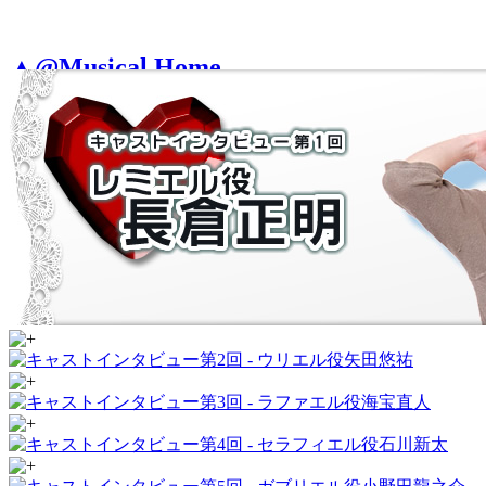
▲@Musical Home
△天使達-ANGELS- Home