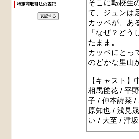
そこに転校生
特定商取引法の表記
て、ジュンは
カッペが、あ
「なぜ？どう
たまま。
カッペにとっ
のどかな里山
【キャスト】中川
相馬毬花 / 平野
子 / 仲本詩菜 /
原知也 / 浅見晟
い / 大至 / 津