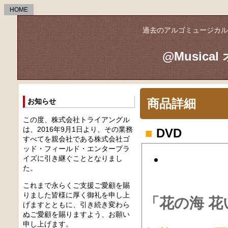
HOME
過去のアルゴミュージカル
@Music
お知らせ
商品詳細
この度、株式会社トライアングル
は、2016年9月1日より、その業務
■
DVD
すべてを親会社である株式会社ゴ
ッド・フィールド・エンタープラ
イズに引き継ぐこととなりまし
た。
これまで永らくご支援ご愛顧を賜
りました皆様に厚く御礼を申し上
「花の海 花
げますとともに、引き続き変わら
ぬご愛顧を賜りますよう、お願い
申し上げます。