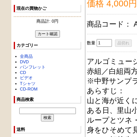
価格 4,000円
現在の買物かご
商品計: 0円
商品コード： A
数量
カテゴリー
全商品
アルゴミュージ
DVD
パンフレット
赤組／白組両
CD
ビデオ
※中野サンプ
Tシャツ
CD-ROM
あらすじ：
山と海が近く
商品検索
ある日、里山
ループとツネ
身をひそめて
送料